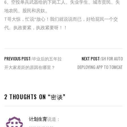
6、空投单兵武器给的下岗工人、失业学生、城市贫民、失
地农民、股民和房奴。
T哥大惊，忙说“放心！我们就说说而已，好给屁民一个交
代。执政要紧，执政紧要呀！！
文
PREVIOUS POST:
毕业后的五年拉
NEXT POST:
SH FOR AUTO
章
开大家差距的原因在哪里？
DEPLOYING APP TO TOMCAT
导
航
2 THOUGHTS ON “
密谈
”
计划生育
说道：