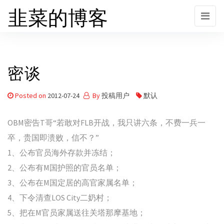
韭菜的博客
Skip
to
the
content
密谈
Posted on
2012-07-24
By
投稿用户
默认
OBM密告T哥“若敢对FLB开战，我只讲六条，不费一兵一
卒，贵国即溃败，信不？”
1、公布官员海外存款并冻结；
2、公布有M国护照的官员名单；
3、公布在M国定居的高官家属名单；
4、下令清查LOS City二奶村；
5、把在M官员家属送往关塔那摩基地；