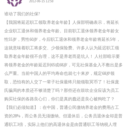
2012-06-15 12:58
谁动了我们的社保?
【我国将延迟职工领取养老金年龄】人保部明确表示，将延长
企业职工退休和领养老金年龄。目前职工退休领养老金年龄女
性55岁，男性60岁，今后职工退休和领养老金年龄将延长5年，
这就意味着职工将多交、少领保险费。许多人认为延迟职工领
取养老金年龄很不合理，这不是养老而是坑人！ 人社部暗示要
将领养老金的年龄延迟到65或68岁，可见社保基金入不敷出是多
么严重。当前中国人的平均寿命也就七十来岁，规定68岁领
取，恐怕有的人交了一辈子社保最终只能领取冥币了！社保庞
氏骗局的本质还不够清楚了吗？那些还在鼓吹企业应该为员工
购买社保的各路良心们，你们是真的蠢还是良心被狗吃了？
【我们必须知道】：在中国，普通公民缴纳养老金的费用占工
资的28%，而公务员无须缴纳。但退休后，公务员退休金却是普
通职工3倍，实际上他们的高退休金是由普通职工等纳税人埋