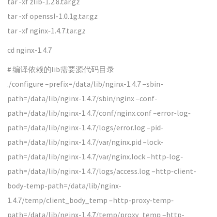
tar -xf zlib-1.2.8.tar.gz
tar -xf openssl-1.0.1g.tar.gz
tar -xf nginx-1.4.7.tar.gz
cd nginx-1.4.7
# 编译依赖的lib需要源代码目录
./configure –prefix=/data/lib/nginx-1.4.7 –sbin-
path=/data/lib/nginx-1.4.7/sbin/nginx –conf-
path=/data/lib/nginx-1.4.7/conf/nginx.conf –error-log-
path=/data/lib/nginx-1.4.7/logs/error.log –pid-
path=/data/lib/nginx-1.4.7/var/nginx.pid –lock-
path=/data/lib/nginx-1.4.7/var/nginx.lock –http-log-
path=/data/lib/nginx-1.4.7/logs/access.log –http-client-
body-temp-path=/data/lib/nginx-
1.4.7/temp/client_body_temp –http-proxy-temp-
path=/data/lib/nginx-1.4.7/temp/proxy_temp –http-