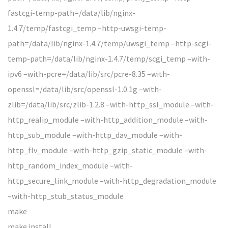
fastcgi-temp-path=/data/lib/nginx-
1.4.7/temp/fastcgi_temp –http-uwsgi-temp-
path=/data/lib/nginx-1.4.7/temp/uwsgi_temp –http-scgi-
temp-path=/data/lib/nginx-1.4.7/temp/scgi_temp –with-
ipv6 –with-pcre=/data/lib/src/pcre-8.35 –with-
openssl=/data/lib/src/openssl-1.0.1g –with-
zlib=/data/lib/src/zlib-1.2.8 –with-http_ssl_module –with-
http_realip_module –with-http_addition_module –with-
http_sub_module –with-http_dav_module –with-
http_flv_module –with-http_gzip_static_module –with-
http_random_index_module –with-
http_secure_link_module –with-http_degradation_module
–with-http_stub_status_module
make
make install