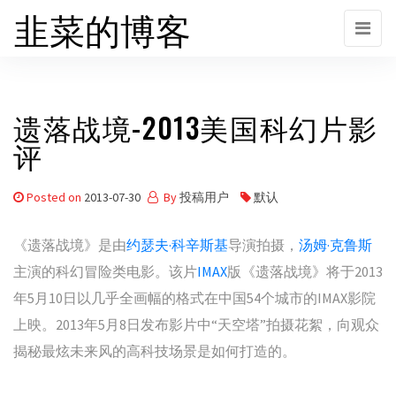
韭菜的博客
Skip
to
the
content
遗落战境-2013美国科幻片影
评
Posted on
2013-07-30
By
投稿用户
默认
《遗落战境》是由
约瑟夫·科辛斯基
导演拍摄，
汤姆·克鲁斯
主演的科幻冒险类电影。该片
IMAX
版《遗落战境》将于2013
年5月10日以几乎全画幅的格式在中国54个城市的IMAX影院
上映。2013年5月8日发布影片中“天空塔”拍摄花絮，向观众
揭秘最炫未来风的高科技场景是如何打造的。