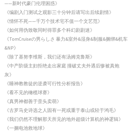
——新时代豪门伦理困惑》
《编剧入门测试之观影三十分钟后请写出后续剧情》
《情怀不死——千万个技术宅不值一个文艺范》
《如何用伪致敬同时得罪多个科幻剧剧迷》
《TomCruiseの男らしさ 暴力&室外&湿身&制服&捆绑&机车
&NP》
《除了基努李维斯，我们还有汤姆克鲁斯》
《中产阶级主妇拒绝走出家庭 撞破丈夫外遇后惨被真炮
灰》
《睡神教教徒的逆袭可行性分析报告》
《看不见的橄榄球赛》
《真男神都善于歪头卖萌》
《古罗马史诗选之人固有一死或重于泰山或轻于鸿毛》
《我们仍然不理解那天所见的地外超级计算机的神逻辑》
《一捆电池救地球》