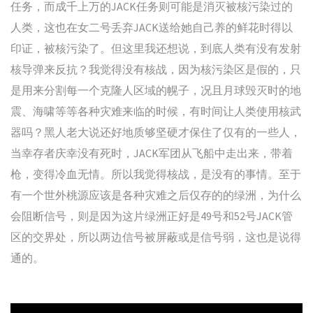
任务，而成千上万的JACK任务则可能是消灭被核污染过的
人类，这也在女二号丢弃JACK送给她自己养的鲜花时得以
印证，被核污染了。但这里我还想说，到底人类有没有发射
核导弹来反抗？我觉得没有核战，因为核污染区是假的，只
是用来分割每一个克隆人区域的幌子，况且月球毁灭时的地
震、海啸等等各种灾难来临的时候，有时间让人类使用核武
器吗？黑人老大说还好地质够坚硬才保住了仅有的一些人，
当幸存者庆幸没有死时，JACK军团从飞船中走出来，带着
枪，变得冷血无情。所以我觉得核战，是没有的事情。至于
有一个世外桃源应该是各种灾难之后仅存的的绿洲，为什么
会阻断信号，则是因为这片绿洲正好是49号和52号JACK管
区的交界处，所以两边信号被屏蔽或是信号弱，这也是说得
通的。