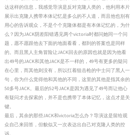
达这样的信息，我感觉导演是反对克隆人类的，他利用本片
展示出克隆人携带本体记忆是多么的不人道，而且他也别有
用心的告诉观众，不是个个克隆体都是有本体记忆的，为什
么？因为JACK阴差阳错遇见两个victoria时都问她同一个问
题，愿不愿跟他去下面的地面看看，都到的答案也是同样
的。而且黑人主角冒险让JACK回去的原因也就是因为他看
出49号的JACK和其他JACK是不一样的，49号有更多的疑问
在心里，而其他则没有，所以扛着狙击枪的中士问了黑人一
句，你为什么觉得他和其他的不同，这里的其他是指其余的
50多号JACK。最后的52号JACK是因为遇见了49号而让他心
有疑问才去探索的，并不是也携带了本体记忆，这点才是关
键。
最后，其余的那些JACK和victoria怎么办？导演这是留给观
众自己来回答，但貌似又一次表达出自己对克隆人类的控
诉。