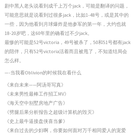
剧中黑人老头说看到成千上万个jack，可能是翻译的问题，
可能意思就是说看到过很多jack，比如1-48号，或是其中的
一些，因为他看到月球爆炸是他参军的第一年，大约也就
18-20岁吧，这60年里的确看过不少jack。
最惨的可能是52号victoria，49号被杀了，50和51号都有jack
的陪伴，只有52号victoria活着而且被甩了，不知道结局会
怎么样。
—-当我看Oblivion的时候我在看什么
《来自未来——阿汤哥写真》
《未来男性最棒工作招工MV》
《海天空中别墅房地产广告》
《劈腿后果分析报告之超级计算机的毁灭》
《史上最牛逼接盘侠喜当爹》
《来自过去的少妇啊，你要如何面对万千相同爱人的宠爱