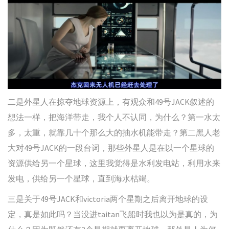
二是外星人在掠夺地球资源上，有观众和49号JACK叙述的
想法一样，把海洋带走，我个人不认同，为什么？第一水太
多，太重，就靠几十个那么大的抽水机能带走？第二黑人老
大对49号JACK的一段台词，那些外星人是在以一个星球的
资源供给另一个星球，这里我觉得是水利发电站，利用水来
发电，供给另一个星球，直到海水枯竭。
三是关于49号JACK和victoria两个星期之后离开地球的设
定，真是如此吗？当没进taitan飞船时我也以为是真的，为