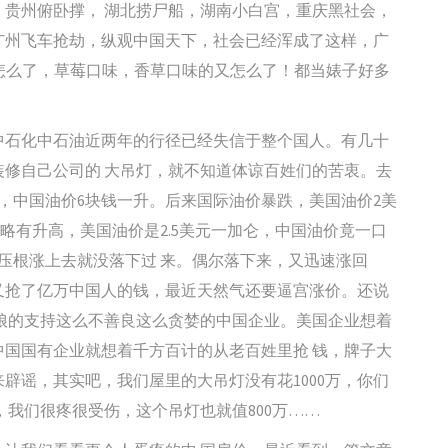
贵州俯卧撑， 湖北捞尸船，湖南小白宫，重庆黑社会，
广州飞车抢劫，纵观中国天下，社会已经浑成了这样，广
吃怎么了，草莓口味，香草口味的又怎么了！都当婊子好多
中石化中石油近两年的行径已经失信于整个国人。有几十
修自己公司的 大吊灯，就不知道体谅百姓们的苦衷。去
，中国油价6块钱一升。后来国际油价暴跌，美国油价2美
略有升高，美国油价是2.5美元一加仑，中国油价竟一口
压根涨上去就没落下过 来。偶尔落下来，又迅速涨回
又抢了亿万中国人的钱，最近天然气还要逼宫涨价。还说
娘的支持这么不善良这么贪婪的中国企业。美国企业想着
国国有企业就想着千方百计的从老百姓里抢 钱，牌子大
辟谣，其实吧，我们屋里的大吊灯没有花1000万，你们
，我们很疼很受伤，这个吊灯也就值800万……