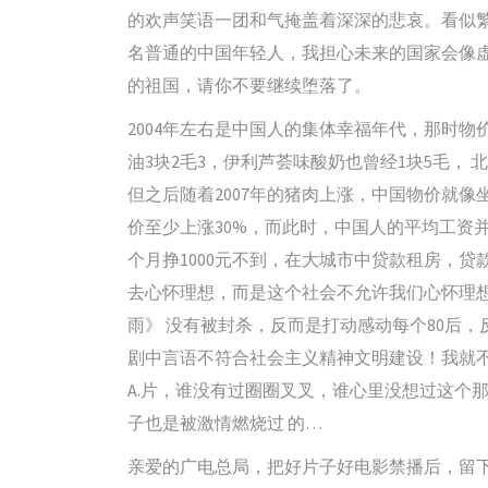
的欢声笑语一团和气掩盖着深深的悲哀。看似
名普通的中国年轻人，我担心未来的国家会像
的祖国，请你不要继续堕落了。
2004年左右是中国人的集体幸福年代，那时物
油3块2毛3，伊利芦荟味酸奶也曾经1块5毛， 
但之后随着2007年的猪肉上涨，中国物价就
价至少上涨30%，而此时，中国人的平均工资
个月挣1000元不到，在大城市中贷款租房，
去心怀理想，而是这个社会不允许我们心怀理想
雨》 没有被封杀，反而是打动感动每个80后
剧中言语不符合社会主义精神文明建设！我就不
A.片，谁没有过圈圈叉叉，谁心里没想过这个
子也是被激情燃烧过 的…
亲爱的广电总局，把好片子好电影禁播后，留