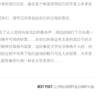
单拿给他们过目，躲在某个角落里用自己的手签上本来应
同学们，请牢记并承担起你们对父母的责任。
又出了让人觉得兴奋无比的厮杀声；湖边的路灯下又站着一
以唾手可得的钞票……在你们的身边有太多的混日子的大
要耐得住孤独与寂寞，这好像是大学生活格格不入的。但
耐的过程中培养了他们超强的毅力与过人的智慧；大学里
人眼里像苦行僧一样在大学里穿行……
NEXT POST:
让JPA的QUERY返回MAP对象