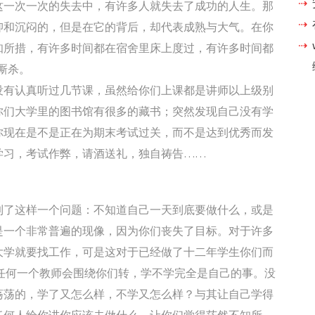
这一次一次的失去中，有许多人就失去了成功的人生。那
抑和沉闷的，但是在它的背后，却代表成熟与大气。在你
知所措，有许多时间都在宿舍里床上度过，有许多时间都
厮杀。
没有认真听过几节课，虽然给你们上课都是讲师以上级别
你们大学里的图书馆有很多的藏书；突然发现自己没有学
你现在是不是正在为期末考试过关，而不是达到优秀而发
学习，考试作弊，请酒送礼，独自祷告……
到了这样一个问题：不知道自己一天到底要做什么，或是
是一个非常普遍的现像，因为你们丧失了目标。对于许多
大学就要找工作，可是这对于已经做了十二年学生你们而
任何一个教师会围绕你们转，学不学完全是自己的事。没
荡荡的，学了又怎么样，不学又怎么样？与其让自己学得