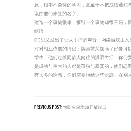
意，根本不谈你的学习，甚至于不把成绩通知
该由他们来签的名字。
建造一个事物很难，摧毁一个事物却很容易，
结语：
QQ里又发出了让人手痒的声音；网络游戏里
对对相互依偎的情侣；牌桌前又摆满了好像可
学生，他们过着同龄人向往的潇洒生活；你们
是成功与伟大的人都是孤独与寂寞的，他们忍
有太多的诱惑，你们需要拒绝这些诱惑，在别
文
PREVIOUS POST:
为防火墙增加开放端口
章
导