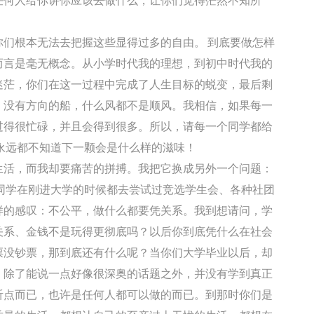
任何人给你讲你应该去做什么，让你们觉得茫然不知所
们根本无法去把握这些显得过多的自由。 到底要做怎样
而言是毫无概念。从小学时代我的理想，到初中时代我的
迷茫，你们在这一过程中完成了人生目标的蜕变，最后剩
，没有方向的船，什么风都不是顺风。我相信，如果每一
过得很忙碌，并且会得到很多。所以，请每一个同学都给
永远都不知道下一颗会是什么样的滋味！
生活，而我却要痛苦的拼搏。我把它换成另外一个问题：
同学在刚进大学的时候都去尝试过竞选学生会、各种社团
样的感叹：不公平，做什么都要凭关系。我到想请问，学
关系、金钱不是玩得更彻底吗？以后你到底凭什么在社会
票没钞票，那到底还有什么呢？当你们大学毕业以后，却
，除了能说一点好像很深奥的话题之外，并没有学到真正
听点而已，也许是任何人都可以做的而已。到那时你们是