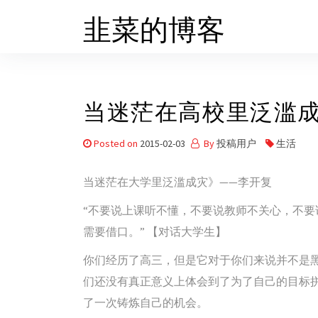
Skip
韭菜的博客
to
the
content
当迷茫在高校里泛滥
Posted on
2015-02-03
By
投稿用户
生活
当迷茫在大学里泛滥成灾》——李开复
“不要说上课听不懂，不要说教师不关心，不
需要借口。” 【对话大学生】
你们经历了高三，但是它对于你们来说并不是
们还没有真正意义上体会到了为了自己的目标
了一次铸炼自己的机会。