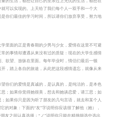
质量的生活，都想让自己的至亲过上无忧的生活，都想在
中就可以实现的。上天给了我们每个人一双手和一个大
间是你们最佳的学习时间，所以请你们放弃享受，努力地
大学里面的正是青春期的少男与少女，爱情在这里不可避
正常的事情却遭遇从来没有过的质疑：现在的大学生感情
利、欲望、放纵在里面。每年毕业时，情侣们最后一顿
离开，踏上各自的旅途，从此把这段感情遗忘，就像从来
希望你们的爱情是真诚的，是认真的，是纯洁的，是本色
三思；如果你觉得她很美，想去和她谈恋爱，请三思；如
思；如果你只是因为听了朋友的几句言语，就去和某个人
明它的对象：下面的“友”字说明你应该很了解他（她），
些朋友之间认真选择；“ノ”说明你只能在精挑细选中选出