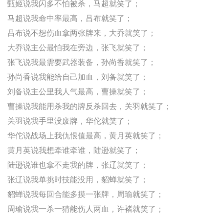
甄姬说我闪多不怕被杀，马超就笑了；
马超说我命中率最高，吕布就笑了；
吕布说不想伤血拿两张牌来，大乔就笑了；
大乔说主公最怕我在旁边，张飞就笑了；
张飞说我最需要武器装备，孙尚香就笑了；
孙尚香说我能给自己加血，刘备就笑了；
刘备说主公里我人气最高，曹操就笑了；
曹操说我能用杀我的牌反杀回去，关羽就笑了；
关羽说我手里没废牌，华佗就笑了；
华佗说战场上我仇恨值最高，黄月英就笑了；
黄月英说我想牵谁牵谁，陆逊就笑了；
陆逊说谁也拿不走我的牌，张辽就笑了；
张辽说我单挑时技能没用，貂蝉就笑了；
貂蝉说我每回合能多摸一张牌，周瑜就笑了；
周瑜说我一杀一猜能伤人两血，许褚就笑了；