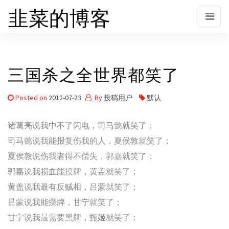
韭菜的博客
Skip
to
the
content
三国杀之全世界都笑了
Posted on
2012-07-23
By
投稿用户
默认
诸葛亮说我中不了闪电，司马懿就笑了；
司马懿说我能报复伤我的人，夏侯敦就笑了；
夏侯敦说伤我者得不偿失，郭嘉就笑了；
郭嘉说我损血能摸牌，黄盖就笑了；
黄盖说我最有反贼相，吕蒙就笑了；
吕蒙说我能攒牌，甘宁就笑了；
甘宁说我最需要黑牌，甄姬就笑了；